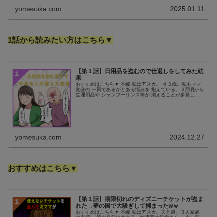
yomesuka.com
2025.01.11
1話から読みたい方はこちら▼
【第１話】日用品を盗むので仕返しをしてみた結
果
おすすめはこちら▼ 本編 私はアスカ。 ４３歳。私もママ
友会の 一員であるがとある悩みを 抱えている。 3月頃から
生理用品や シャンプーリンス等が 消えることが多発して
いる。 しかもそれがママ友達と お茶会した時に限って
だ。 いい加減、頭に...
yomesuka.com
2024.12.27
おすすめはこちら▼
【第１話】期限切れのディズニーチケットが盗ま
れた→夢の国で大騒ぎして捕まったwｗ
おすすめはこちら▼ 本編 私はアスカ。夫と娘、３人家族