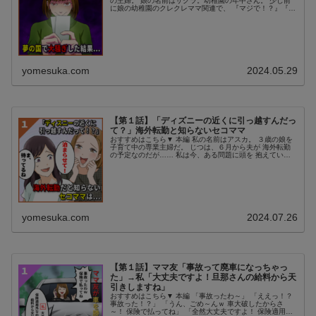
の主婦。 娘の名前はサクラ。幼稚園の年中さん。 少し前
に娘の幼稚園のクレクレママ関連で、 『マジで！？』『正
気！？』と、 予想外の出来事があった。 クレクレママの
名前はユキ。 ユキの娘の...
yomesuka.com
2024.05.29
【第１話】「ディズニーの近くに引っ越すんだっ
て？」海外転勤と知らないセコママ
おすすめはこちら▼ 本編 私の名前はアスカ。 ３歳の娘を
子育て中の専業主婦だ。 じつは、６月から夫が 海外転勤
の予定なのだが…… 私は今、ある問題に頭を 抱えている
のだった…… もう４月に入ったが、 海外転勤の事は、 ま
だ誰にも話していない...
yomesuka.com
2024.07.26
【第１話】ママ友「事故って廃車になっちゃっ
た」→私「大丈夫ですよ！旦那さんの給料から天
引きしますね」
おすすめはこちら▼ 本編 「事故ったわ～」 「ええっ！？
事故った！？」 「うん、ごめ～んｗ 車大破したからさ
～！ 保険で払ってね」 「全然大丈夫ですよ！ 保険適用外