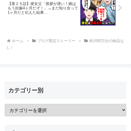
【第２５話】彼女父「挨拶が遅い！娘は
もう妊娠4ヶ月だぞ！」→まだ知り合って
1ヶ月だと伝えた結果…
ホーム
ブログ限定ストーリー
肉1000万分の納品な
し！
カテゴリー別