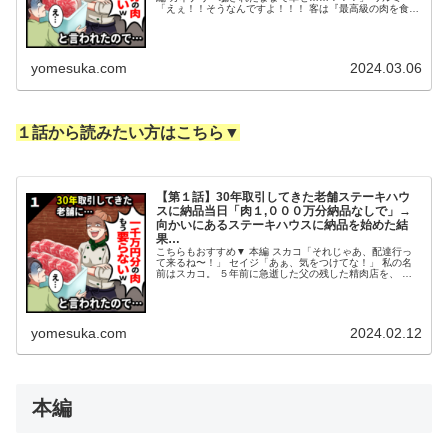
「えぇ！！そうなんですよ！！！ 客は『最高級の肉を食べ
る』 という夢を求めて、 タカウマ亭にやって来るんで
す。 実際、肉が最高級かそう...
yomesuka.com
2024.03.06
１話から読みたい方はこちら▼
【第１話】30年取引してきた老舗ステーキハウ
スに納品当日「肉１,０００万分納品なしで」→
向かいにあるステーキハウスに納品を始めた結
果…
こちらもおすすめ▼ 本編 スカコ「それじゃあ、配達行っ
て来るね〜！」 セイジ「あぁ、気をつけてな！」 私の名
前はスカコ。 ５年前に急逝した父の残した精肉店を、 夫
のセイジと共に引き継いで営んでいる。 一時は廃業の危機
に陥った事も有ったが、 ...
yomesuka.com
2024.02.12
本編