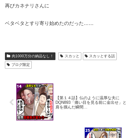
再びカネナリさんに
ベタベタとすり寄り始めたのだった……
肉1000万分の納品なし！
スカッと
スカッとする話
ブログ限定
【第１４話】仏のように温厚な夫に
DQN893「痛い目を見る前に金出せ」と
肩を掴んだ瞬間…