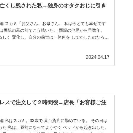
亡くし残された私→独身のオタクおじに引き
編 スカミ「お父さん、お母さん、 私は今とても幸せです
私は両親の墓の前でこう呟いた。 両親の他界から早数年。
るしく 変化し、自分の前世は一体何を しでかしたのだろう
2024.04.17
レスで注文して２時間後→店長「お客様ご注
編 私はスカミ。33歳で 某百貨店に勤めている。 その日は
った 私は、昼前になってようやく ベッドから起き出した。