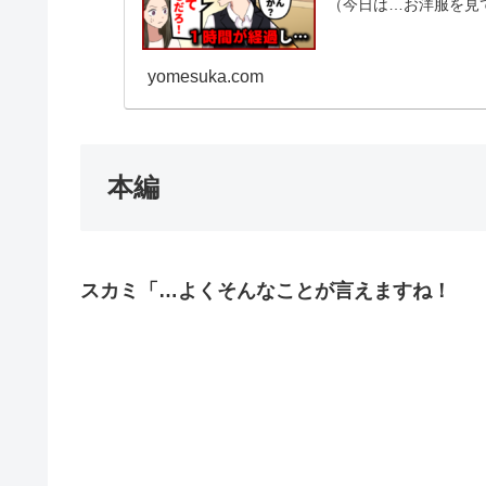
（今日は…お洋服を見
計画を...
yomesuka.com
本編
スカミ「…よくそんなことが言えますね！