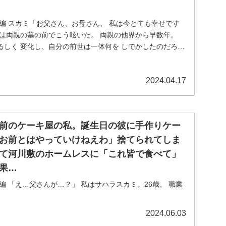
編 スカミ「お父さん、お母さん、 私は今とても幸せです
私は両親の墓の前でこう呟いた。 両親の他界から早数年。
るしく 変化し、自分の前世は一体何を しでかしたのだろう
2024.04.17
前のケーキ屋の私。誕生日の彼に手作りケー
お前とはやっていけねえわ」捨てられてしま
て河川敷のホームレスに「これ皆で食べて」
果…
編 「え…父さんが…？」 私はサハラスカミ。26歳。 職業
むケーキ屋で働いている。 将来は父の後を継ぐ為、現在は
中、父が心筋梗塞で急逝した。 スカミ「こんな大事な時に…
2024.06.03