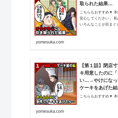
取られた結果…
こちらもおすすめ▼ 本
安心してください」 
いろんなことが目まぐ
と 考える...
yomesuka.com
【第１話】閉店寸
キ用意したのに「
い…→やけになっ
ケーキをあげた結
こちらもおすすめ▼ 本
はパティシエで父が営
修行中だ。 そんな最
yomesuka.com
どうして...