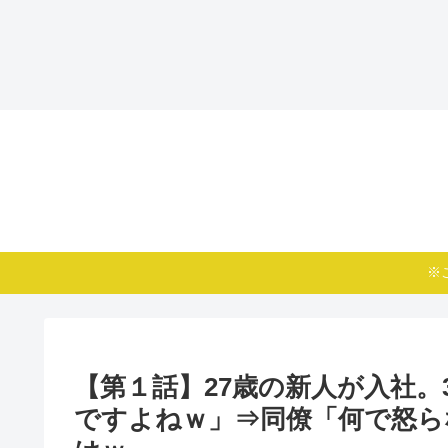
※
【第１話】27歳の新人が入社。
ですよねｗ」⇒同僚「何で怒ら