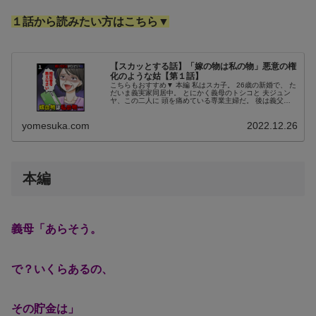
１話から読みたい方はこちら▼
【スカッとする話】「嫁の物は私の物」悪意の権
化のような姑【第１話】
こちらもおすすめ▼ 本編 私はスカ子。 26歳の新婚で、 た
だいま義実家同居中。 とにかく義母のトシコと 夫ジュン
ヤ、この二人に 頭を痛めている専業主婦だ。 後は義父。
まぁ、この人は 何というか、ある意味 どうでもいいとい
うか。 結婚する前...
yomesuka.com
2022.12.26
本編
義母「あらそう。
で？いくらあるの、
その貯金は」