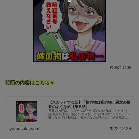
2022.12.30
前回の内容はこちら▼
【スカッとする話】「嫁の物は私の物」悪意の権
化のような姑【第５話】
前回の内容はこちら▼ １話から読みたい方はこちら▼ 本
編 義母も夫も、義父が どうなってもいいのだろうか。 不
安になっているのは、 私一人なのだろうか。 頭を抱えた
が、解決策は やはり義父がふらふら玄関から 出て行けな
いようにするしか 思い...
yomesuka.com
2022.12.29