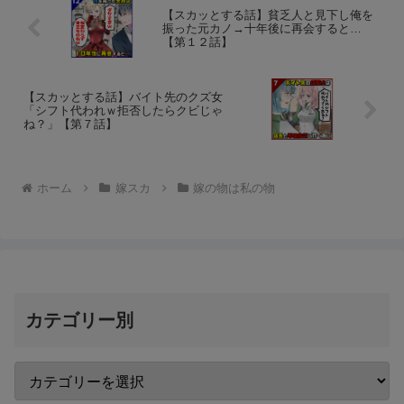
【スカッとする話】貧乏人と見下し俺を
振った元カノ→十年後に再会すると…
【第１２話】
【スカッとする話】バイト先のクズ女
「シフト代われｗ拒否したらクビじゃ
ね？」【第７話】
ホーム
嫁スカ
嫁の物は私の物
カテゴリー別