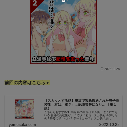
2022.10.28
前回の内容はこちら▼
【スカッとする話】事故で緊急搬送された男子高
校生「君は…誰？」→記憶喪失になり… 【第１
話】
こちらもおすすめ▼ 本編 私の名前はスカ美。 どこにでも
いる 普通の高校生だ。 ユウタ「あれ、スカ美も 今帰りな
の？帰るの早くない？ デートとか？」 スカ美「別に、 部
活が休みだから…。 デートとかじゃないし… っていうか
yomesuka.com
2022.10.28
アンタ 私に彼氏が...