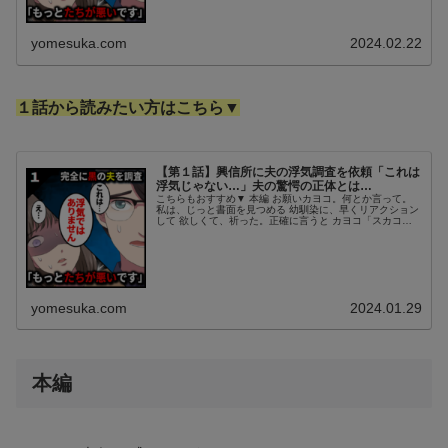
yomesuka.com
2024.02.22
１話から読みたい方はこちら▼
【第１話】興信所に夫の浮気調査を依頼「これは
浮気じゃない…」夫の驚愕の正体とは…
こちらもおすすめ▼ 本編 お願いカヨコ。何とか言って。
私は、じっと書面を見つめる 幼馴染に、早くリアクション
して 欲しくて、祈った。正確に言うと カヨコ「スカコの
考えすぎだって。 全然、浮気の証拠なんかじゃ ないよ、
このくらい」 とか何と...
yomesuka.com
2024.01.29
本編