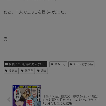
だと、二人でこぶしを握るのだった。
完
探偵「これは浮気じゃない」
スカッと
スカッとする話
浮気夫
興信所
調査
【第１２話】彼女父「挨拶が遅い！娘は
もう妊娠4ヶ月だぞ！」→まだ知り合って
1ヶ月だと伝えた結果…