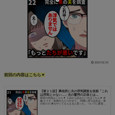
2024.02.24
前回の内容はこちら▼
【第２１話】興信所に夫の浮気調査を依頼「これ
は浮気じゃない…」夫の驚愕の正体とは…
前回の内容はこちら▼ １話から読みたい方はこちら▼ 本
編 ケイキ「結婚をちらつかせて、 同棲に持ち込めば、身
の回りの 事をやってもらえると思った。 ついでに家賃も
食費も浮くと思って」 実際は婚姻届を出していないとい
う。 それはそうだろう、既...