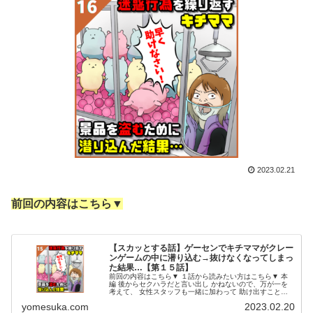
2023.02.21
前回の内容はこちら▼
【スカッとする話】ゲーセンでキチママがクレー
ンゲームの中に潜り込む→抜けなくなってしまっ
た結果…【第１５話】
前回の内容はこちら▼ １話から読みたい方はこちら▼ 本
編 後からセクハラだと言い出し かねないので、万が一を
考えて、 女性スタッフも一緒に加わって 助け出すことに
なりました。 ところが！！取り出し口のＡは、 ガッチリ
yomesuka.com
2023.02.20
とハマってしまっていて、...