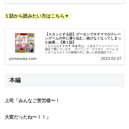
１話から読みたい方はこちら▼
【スカッとする話】ゲーセンでキチママがクレー
ンゲームの中に潜り込む→抜けなくなってしまっ
た結果…【第１話】
こちらもおすすめ▼ 本編 私は、とあるアミューズメント
施設で働いています。 ボーリング・カラオケ・ゲーム セ
ンターなどが１つの建物の中に 揃った娯楽施設です。
様々な娯楽を一カ所で楽しめると あって、施設全体のお客
yomesuka.com
2023.02.07
様の層は 幅広く、ご家族...
本編
上司「みんなご苦労様〜！
大変だったね〜！！」