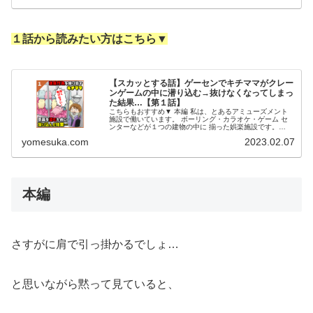
１話から読みたい方はこちら▼
【スカッとする話】ゲーセンでキチママがクレー
ンゲームの中に潜り込む→抜けなくなってしまっ
た結果…【第１話】
こちらもおすすめ▼ 本編 私は、とあるアミューズメント
施設で働いています。 ボーリング・カラオケ・ゲーム セ
ンターなどが１つの建物の中に 揃った娯楽施設です。
様々な娯楽を一カ所で楽しめると あって、施設全体のお客
yomesuka.com
2023.02.07
様の層は 幅広く、ご家族...
本編
さすがに肩で引っ掛かるでしょ…
と思いながら黙って見ていると、