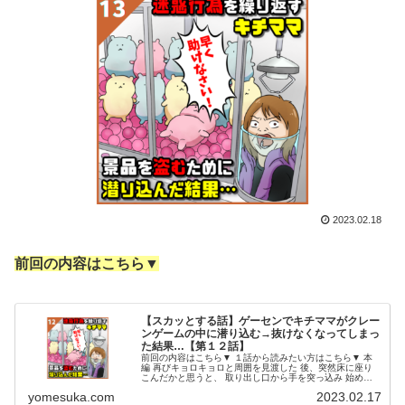
2023.02.18
前回の内容はこちら▼
【スカッとする話】ゲーセンでキチママがクレー
ンゲームの中に潜り込む→抜けなくなってしまっ
た結果…【第１２話】
前回の内容はこちら▼ １話から読みたい方はこちら▼ 本
編 再びキョロキョロと周囲を見渡した 後、突然床に座り
こんだかと思うと、 取り出し口から手を突っ込み 始めた
ではありませんか！！！ どうやら、下から直接 ぬいぐる
yomesuka.com
2023.02.17
みを掴んで、 引っ張り出...