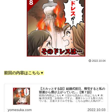
2022.10.04
前回の内容はこちら▼
【スカッとする話】結婚式前日、帰宅すると私の
部屋から煙が上がっていた…【第７話】
前回の内容はこちら▼ １話から読みたい方はこちら▼ 本
編 担当女性「お似合いですよ。 最新トレンドも取り入れ
ている、 王道スタイルですね。 こちらは特に人気のデザ
イン でして、アンケートでも ダントツの一位です」 シン
スケ「へぇ。 俺はよく...
yomesuka.com
2022.10.03