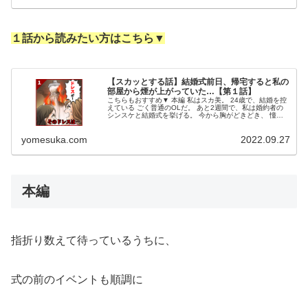
１話から読みたい方はこちら▼
【スカッとする話】結婚式前日、帰宅すると私の
部屋から煙が上がっていた…【第１話】
こちらもおすすめ▼ 本編 私はスカ美。 24歳で、結婚を控
えている ごく普通のOLだ。 あと2週間で、私は婚約者の
シンスケと結婚式を挙げる。 今から胸がどきどき、 憧れ
だったウェディングドレスを 着るのが待ち遠しい。 シン
スケとは、 大学...
yomesuka.com
2022.09.27
本編
指折り数えて待っているうちに、
式の前のイベントも順調に