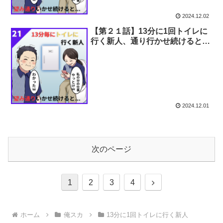
2024.12.02
【第２１話】13分に1回トイレに
行く新人、通り行かせ続けると…
2024.12.01
次のページ
次
1
2
3
4
へ
ホーム
俺スカ
13分に1回トイレに行く新人