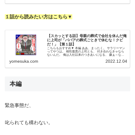
１話から読みたい方はこちら▼
【スカッとする話】母親の葬式で会社を休んだ俺
に上司が「ババアの葬式ごときで休むな！クビ
だ！」【第１話】
こちらもおすすめ▼ 本編 ああ、まったく。 サラリーマン
ってやつは。 相性最悪の上司とも、 付き合わなきゃなら
ないんだ。 俺は入社以来のつきあいになる、 嫌ぁ～な上
司をこっそり睨んだ。 当時は主任で、今は係長。 かれこ
yomesuka.com
2022.12.04
れ7年、 顔を突き合わ...
本編
緊急事態だ、
叱られても構わない。