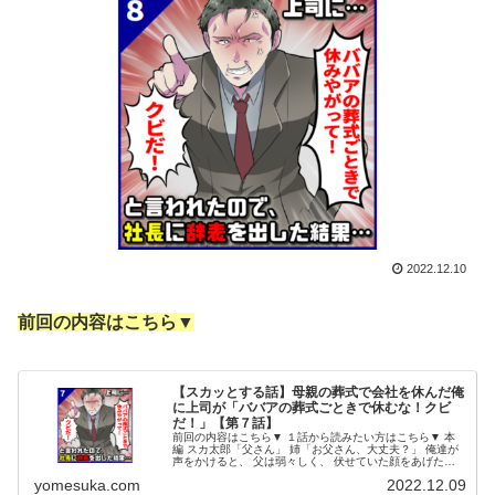
2022.12.10
前回の内容はこちら▼
【スカッとする話】母親の葬式で会社を休んだ俺
に上司が「ババアの葬式ごときで休むな！クビ
だ！」【第７話】
前回の内容はこちら▼ １話から読みたい方はこちら▼ 本
編 スカ太郎「父さん」 姉「お父さん、大丈夫？」 俺達が
声をかけると、 父は弱々しく、 伏せていた顔をあげた。
母が心配でたまらない という表情をしている。 父「二人
yomesuka.com
2022.12.09
とも、来てくれたのか...